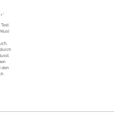
+*
 Test
klus)
uch,
 durch
usst.
nen
d den
ch