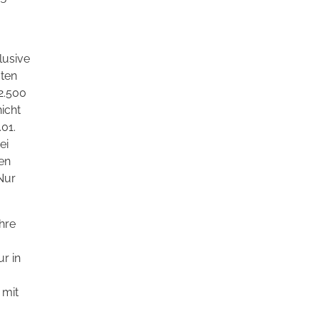
lusive
aten
2.500
icht
01.
ei
en
Nur
ahre
r in
 mit