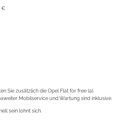
 €
4
89,00 €
r
n Sie zusätzlich die Opel Flat for free (a).
paweiter Mobilservice und Wartung sind inklusive.
ll sein lohnt sich.