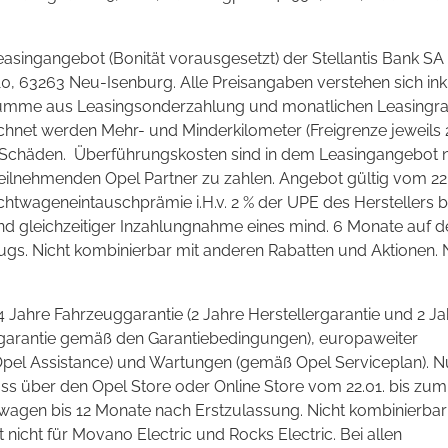
easingangebot (Bonität vorausgesetzt) der Stellantis Bank SA
, 63263 Neu-Isenburg. Alle Preisangaben verstehen sich ink
 Summe aus Leasingsonderzahlung und monatlichen Leasingr
hnet werden Mehr- und Minderkilometer (Freigrenze jeweils 
e Schäden. Überführungskosten sind in dem Leasingangebot n
teilnehmenden Opel Partner zu zahlen. Angebot gültig vom 22.
chtwageneintauschprämie i.H.v. 2 % der UPE des Herstellers b
d gleichzeitiger Inzahlungnahme eines mind. 6 Monate auf d
s. Nicht kombinierbar mit anderen Rabatten und Aktionen. 
 4 Jahre Fahrzeuggarantie (2 Jahre Herstellergarantie und 2 J
rgarantie gemäß den Garantiebedingungen), europaweiter
el Assistance) und Wartungen (gemäß Opel Serviceplan). Nu
ss über den Opel Store oder Online Store vom 22.01. bis zum
wagen bis 12 Monate nach Erstzulassung. Nicht kombinierbar
nicht für Movano Electric und Rocks Electric. Bei allen