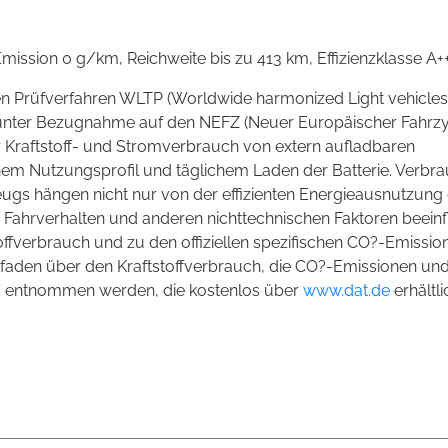
ssion 0 g/km, Reichweite bis zu 413 km, Effizienzklasse A++
en Prüfverfahren WLTP (Worldwide harmonized Light vehicles
n unter Bezugnahme auf den NEFZ (Neuer Europäischer Fahrzy
ür Kraftstoff- und Stromverbrauch von extern aufladbaren
hem Nutzungsprofil und täglichem Laden der Batterie. Verbra
ugs hängen nicht nur von der effizienten Energieausnutzung
ahrverhalten und anderen nichttechnischen Faktoren beeinfl
offverbrauch und zu den offiziellen spezifischen CO
?
-Emissio
aden über den Kraftstoffverbrauch, die CO
?
-Emissionen un
 entnommen werden, die kostenlos über
www.dat.de
erhältli