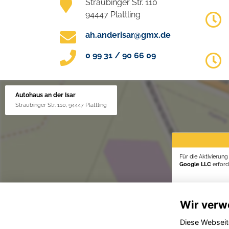
Straubinger Str. 110
94447 Plattling
ah.anderisar@gmx.de
0 99 31 / 90 66 09
Autohaus an der Isar
Straubinger Str. 110, 94447 Plattling
Für die Aktivierun
Google LLC
erforde
Wir verw
Diese Webseit