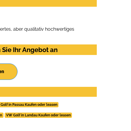
rtes, aber qualitativ hochwertiges
Sie Ihr Angebot an
en
Golf in Passau Kaufen oder leasen
en
VW Golf in Landau Kaufen oder leasen