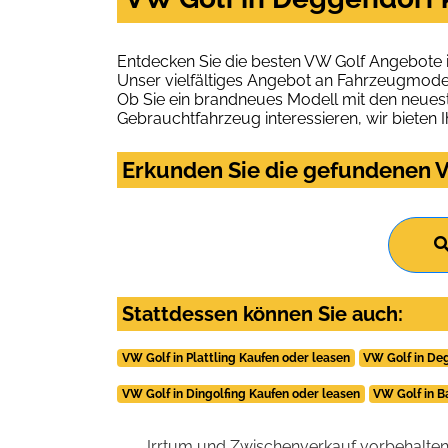
Entdecken Sie die besten VW Golf Angebote 
Unser vielfältiges Angebot an Fahrzeugmodel
Ob Sie ein brandneues Modell mit den neuest
Gebrauchtfahrzeug interessieren, wir bieten I
Erkunden Sie die gefundenen V
Stattdessen können Sie auch:
VW Golf in Plattling Kaufen oder leasen
VW Golf in De
VW Golf in Dingolfing Kaufen oder leasen
VW Golf in B
Irrtum und Zwischenverkauf vorbehalten