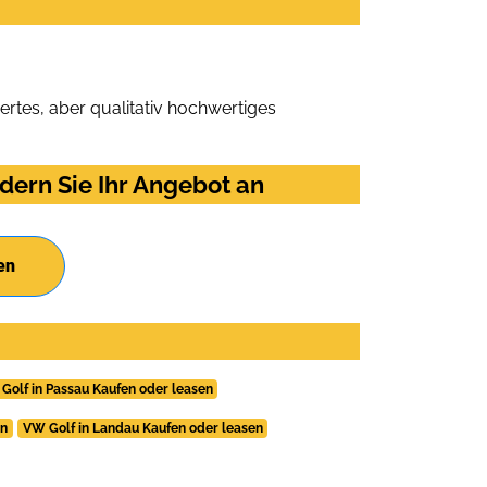
rtes, aber qualitativ hochwertiges
dern Sie Ihr Angebot an
en
Golf in Passau Kaufen oder leasen
en
VW Golf in Landau Kaufen oder leasen