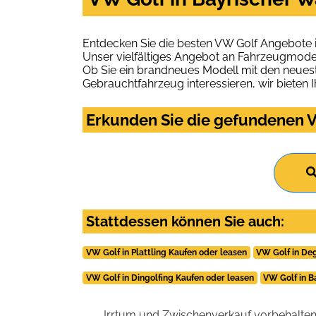
Entdecken Sie die besten VW Golf Angebote i
Unser vielfältiges Angebot an Fahrzeugmodel
Ob Sie ein brandneues Modell mit den neuest
Gebrauchtfahrzeug interessieren, wir bieten I
Erkunden Sie die gefundenen V
Stattdessen können Sie auch:
VW Golf in Plattling Kaufen oder leasen
VW Golf in De
VW Golf in Dingolfing Kaufen oder leasen
VW Golf in B
Irrtum und Zwischenverkauf vorbehalten