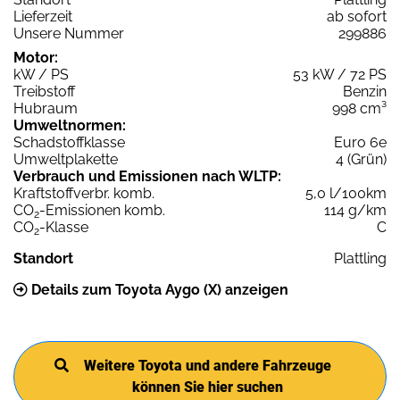
Lieferzeit
ab sofort
Unsere Nummer
299886
Motor:
kW / PS
53 kW / 72 PS
Treibstoff
Benzin
Hubraum
998 cm³
Umweltnormen:
Schadstoffklasse
Euro 6e
Umweltplakette
4 (Grün)
Verbrauch und Emissionen nach WLTP:
Kraftstoffverbr. komb.
5,0 l/100km
CO
-Emissionen komb.
114 g/km
2
CO
-Klasse
C
2
Standort
Plattling
Details zum Toyota Aygo (X) anzeigen
Weitere Toyota und andere Fahrzeuge
können Sie hier suchen