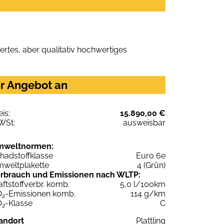
rtes, aber qualitativ hochwertiges
hr Angebot an
eis:
15.890,00 €
WSt:
ausweisbar
mweltnormen:
hadstoffklasse
Euro 6e
weltplakette
4 (Grün)
rbrauch und Emissionen nach WLTP:
aftstoffverbr. komb.
5,0 l/100km
O
-Emissionen komb.
114 g/km
2
O
-Klasse
C
2
andort
Plattling