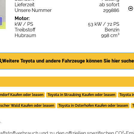
Lieferzeit
ab sofort
Unsere Nummer
299886
Motor:
kW / PS
53 kW / 72 PS
Treibstoff
Benzin
Hubraum
998 cm³
Weitere Toyota und andere Fahrzeuge können Sie hier such
ndorf Kaufen oder leasen
Toyota in Straubing Kaufen oder leasen
Toyota i
rischer Wald Kaufen oder leasen
Toyota in Osterhofen Kaufen oder leasen
T
.
2
raftstoffverbrauch und zu den offiziellen spezifischen CO
-Emi