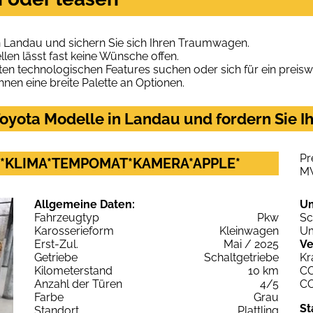
n Landau und sichern Sie sich Ihren Traumwagen.
len lässt fast keine Wünsche offen.
en technologischen Features suchen oder sich für ein preiswe
hnen eine breite Palette an Optionen.
oyota Modelle in Landau und fordern Sie I
Pr
T-i *KLIMA*TEMPOMAT*KAMERA*APPLE*
M
Allgemeine Daten:
U
Fahrzeugtyp
Pkw
Sc
Karosserieform
Kleinwagen
Um
Erst-Zul.
Mai / 2025
Ve
Getriebe
Schaltgetriebe
Kr
Kilometerstand
10 km
C
Anzahl der Türen
4/5
C
Farbe
Grau
St
Standort
Plattling