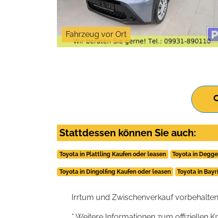
Fahrzeug vor Ort
Stattdessen können Sie auch:
Toyota in Plattling Kaufen oder leasen
Toyota in Degge
Toyota in Dingolfing Kaufen oder leasen
Toyota in Bay
Irrtum und Zwischenverkauf vorbehalten
* Weitere Informationen zum offiziellen K