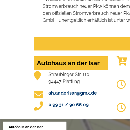
Stromverbrauch neuer Pkw können dem 'Lei
den offiziellen Stromverbrauch neuer P
GmbH' unentgeltlich erhältlich ist unter 
Autohaus an der Isar
Straubinger Str. 110
94447 Plattling
ah.anderisar@gmx.de
0 99 31 / 90 66 09
Autohaus an der Isar