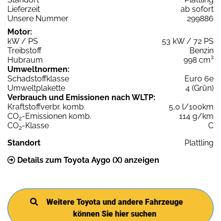
Lieferzeit
ab sofort
Unsere Nummer
299886
Motor:
kW / PS
53 kW / 72 PS
Treibstoff
Benzin
Hubraum
998 cm³
Umweltnormen:
Schadstoffklasse
Euro 6e
Umweltplakette
4 (Grün)
Verbrauch und Emissionen nach WLTP:
Kraftstoffverbr. komb.
5,0 l/100km
CO
-Emissionen komb.
114 g/km
2
CO
-Klasse
C
2
Standort
Plattling
Details zum Toyota Aygo (X) anzeigen
Weitere Toyota und andere Fahrzeuge
können Sie hier suchen