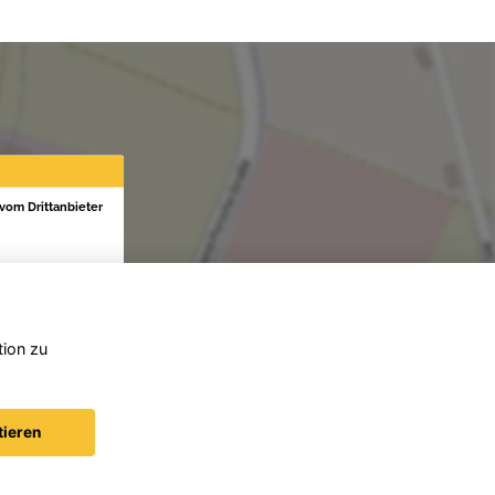
 vom Drittanbieter
tion zu
tieren
AGB (Service)
AGB (Teile)
AGB (Gebrauchtwagen)
Widerruf