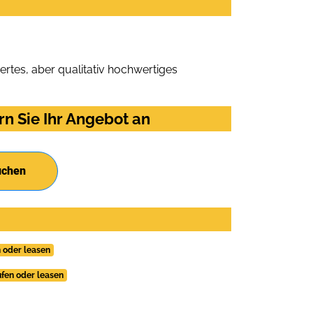
rtes, aber qualitativ hochwertiges
n Sie Ihr Angebot an
uchen
 oder leasen
fen oder leasen