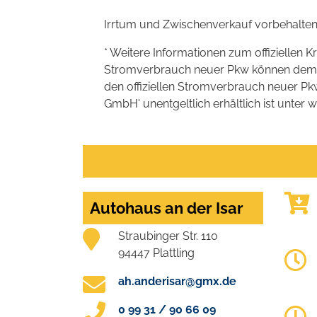
Irrtum und Zwischenverkauf vorbehalten
* Weitere Informationen zum offiziellen K
Stromverbrauch neuer Pkw können dem 'Lei
den offiziellen Stromverbrauch neuer P
GmbH' unentgeltlich erhältlich ist unter 
Autohaus an der Isar
Straubinger Str. 110
94447 Plattling
ah.anderisar@gmx.de
0 99 31 / 90 66 09