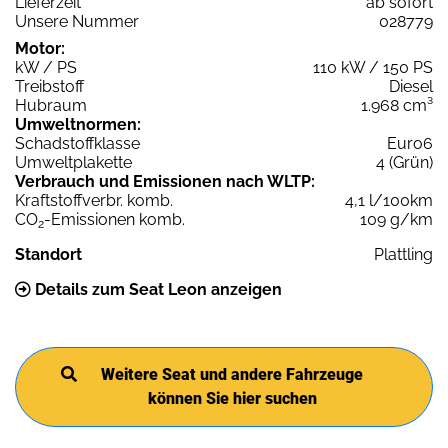
Lieferzeit
ab sofort
Unsere Nummer
028779
Motor:
kW / PS
110 kW / 150 PS
Treibstoff
Diesel
Hubraum
1.968 cm³
Umweltnormen:
Schadstoffklasse
Euro6
Umweltplakette
4 (Grün)
Verbrauch und Emissionen nach WLTP:
Kraftstoffverbr. komb.
4,1 l/100km
CO
-Emissionen komb.
109 g/km
2
Standort
Plattling
Details zum Seat Leon anzeigen
Weitere Seat und andere Fahrzeuge
können Sie hier suchen