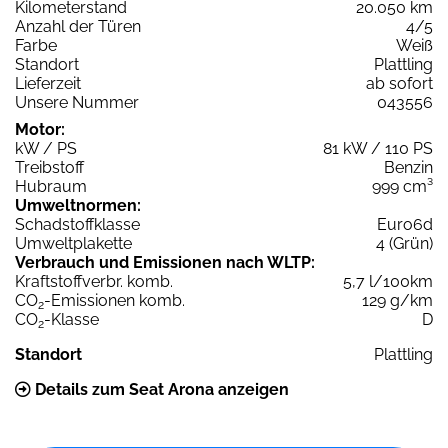
Kilometerstand
20.050 km
Anzahl der Türen
4/5
Farbe
Weiß
Standort
Plattling
Lieferzeit
ab sofort
Unsere Nummer
043556
Motor:
kW / PS
81 kW / 110 PS
Treibstoff
Benzin
Hubraum
999 cm³
Umweltnormen:
Schadstoffklasse
Euro6d
Umweltplakette
4 (Grün)
Verbrauch und Emissionen nach WLTP:
Kraftstoffverbr. komb.
5,7 l/100km
CO
-Emissionen komb.
129 g/km
2
CO
-Klasse
D
2
Standort
Plattling
Details zum Seat Arona anzeigen