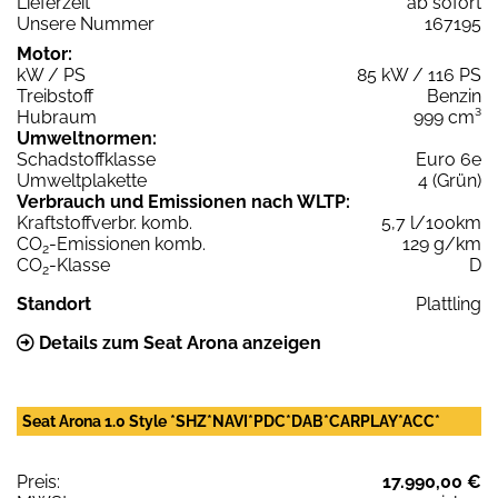
Lieferzeit
ab sofort
Unsere Nummer
167195
Motor:
kW / PS
85 kW / 116 PS
Treibstoff
Benzin
Hubraum
999 cm³
Umweltnormen:
Schadstoffklasse
Euro 6e
Umweltplakette
4 (Grün)
Verbrauch und Emissionen nach WLTP:
Kraftstoffverbr. komb.
5,7 l/100km
CO
-Emissionen komb.
129 g/km
2
CO
-Klasse
D
2
Standort
Plattling
Details zum Seat Arona anzeigen
Seat Arona 1.0 Style *SHZ*NAVI*PDC*DAB*CARPLAY*ACC*
Preis:
17.990,00 €