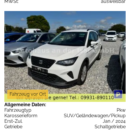
MWSt:
ausweisbar
Fahrzeug vor Ort
Allgemeine Daten:
Fahrzeugtyp
Pkw
Karosserieform
SUV/Geländewagen/Pickup
Erst-Zul.
Jan / 2024
Getriebe
Schaltgetriebe