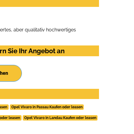
rtes, aber qualitativ hochwertiges
rn Sie Ihr Angebot an
chen
easen
Opel Vivaro in Passau Kaufen oder leasen
 oder leasen
Opel Vivaro in Landau Kaufen oder leasen