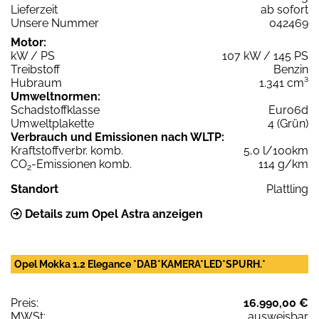
Lieferzeit
ab sofort
Unsere Nummer
042469
Motor:
kW / PS
107 kW / 145 PS
Treibstoff
Benzin
Hubraum
1.341 cm³
Umweltnormen:
Schadstoffklasse
Euro6d
Umweltplakette
4 (Grün)
Verbrauch und Emissionen nach WLTP:
Kraftstoffverbr. komb.
5,0 l/100km
CO
-Emissionen komb.
114 g/km
2
Standort
Plattling
Details zum Opel Astra anzeigen
Opel Mokka 1.2 Elegance *DAB*KAMERA*LED*SPURH.*
Preis:
16.990,00 €
MWSt:
ausweisbar