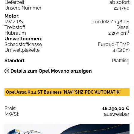
Lieferzeit
ab sofort
Unsere Nummer
224750
Motor:
kW / PS
100 kW / 136 PS
Treibstoff
Diesel
Hubraum
2.299 cm³
Umweltnormen:
Schadstoffklasse
Euro6d-TEMP
Umweltplakette
4 (Grün)
Standort
Plattling
Details zum Opel Movano anzeigen
Opel Astra K 1.4 ST Business *NAVI*SHZ*PDC*AUTOMATIK*
Preis:
16.290,00 €
MWSt:
ausweisbar