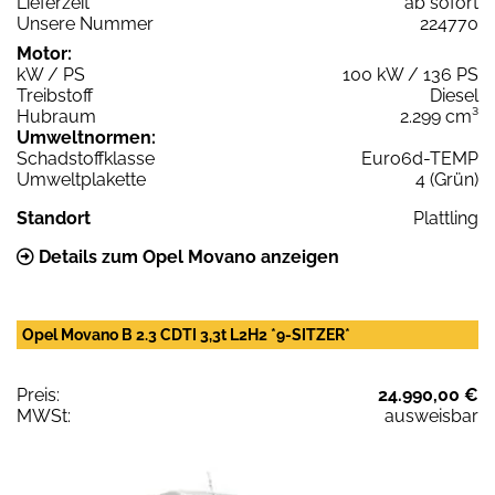
Lieferzeit
ab sofort
Unsere Nummer
224770
Motor:
kW / PS
100 kW / 136 PS
Treibstoff
Diesel
Hubraum
2.299 cm³
Umweltnormen:
Schadstoffklasse
Euro6d-TEMP
Umweltplakette
4 (Grün)
Standort
Plattling
Details zum Opel Movano anzeigen
Opel Movano B 2.3 CDTI 3,3t L2H2 *9-SITZER*
Preis:
24.990,00 €
MWSt:
ausweisbar