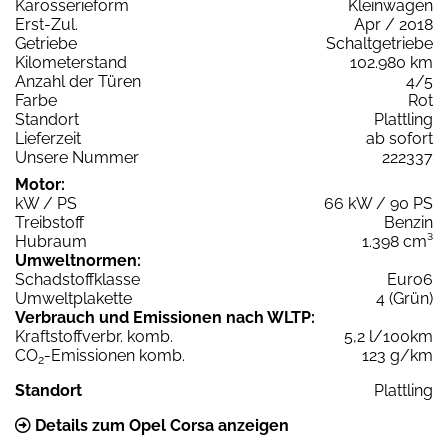
Karosserieform
Kleinwagen
Erst-Zul.
Apr / 2018
Getriebe
Schaltgetriebe
Kilometerstand
102.980 km
Anzahl der Türen
4/5
Farbe
Rot
Standort
Plattling
Lieferzeit
ab sofort
Unsere Nummer
222337
Motor:
kW / PS
66 kW / 90 PS
Treibstoff
Benzin
Hubraum
1.398 cm³
Umweltnormen:
Schadstoffklasse
Euro6
Umweltplakette
4 (Grün)
Verbrauch und Emissionen nach WLTP:
Kraftstoffverbr. komb.
5,2 l/100km
CO
-Emissionen komb.
123 g/km
2
Standort
Plattling
Details zum Opel Corsa anzeigen