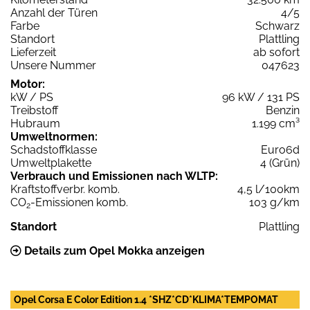
Anzahl der Türen
4/5
Farbe
Schwarz
Standort
Plattling
Lieferzeit
ab sofort
Unsere Nummer
047623
Motor:
kW / PS
96 kW / 131 PS
Treibstoff
Benzin
Hubraum
1.199 cm³
Umweltnormen:
Schadstoffklasse
Euro6d
Umweltplakette
4 (Grün)
Verbrauch und Emissionen nach WLTP:
Kraftstoffverbr. komb.
4,5 l/100km
CO
-Emissionen komb.
103 g/km
2
Standort
Plattling
Details zum Opel Mokka anzeigen
Opel Corsa E Color Edition 1.4 *SHZ*CD*KLIMA*TEMPOMAT