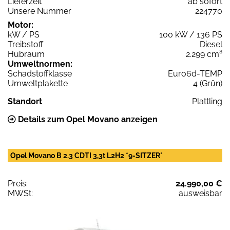
Lieferzeit
ab sofort
Unsere Nummer
224770
Motor:
kW / PS
100 kW / 136 PS
Treibstoff
Diesel
Hubraum
2.299 cm³
Umweltnormen:
Schadstoffklasse
Euro6d-TEMP
Umweltplakette
4 (Grün)
Standort
Plattling
Details zum Opel Movano anzeigen
Opel Movano B 2.3 CDTI 3,3t L2H2 *9-SITZER*
Preis:
24.990,00 €
MWSt:
ausweisbar