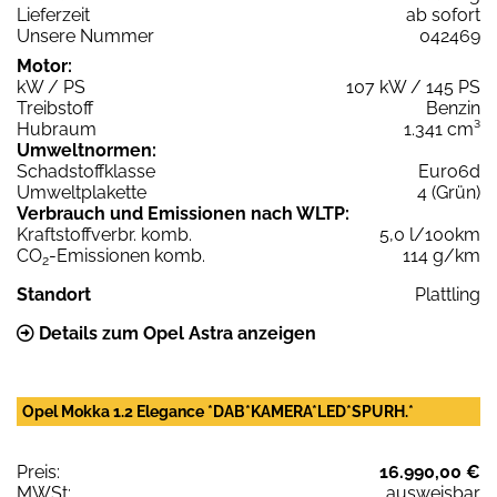
Lieferzeit
ab sofort
Unsere Nummer
042469
Motor:
kW / PS
107 kW / 145 PS
Treibstoff
Benzin
Hubraum
1.341 cm³
Umweltnormen:
Schadstoffklasse
Euro6d
Umweltplakette
4 (Grün)
Verbrauch und Emissionen nach WLTP:
Kraftstoffverbr. komb.
5,0 l/100km
CO
-Emissionen komb.
114 g/km
2
Standort
Plattling
Details zum Opel Astra anzeigen
Opel Mokka 1.2 Elegance *DAB*KAMERA*LED*SPURH.*
Preis:
16.990,00 €
MWSt:
ausweisbar