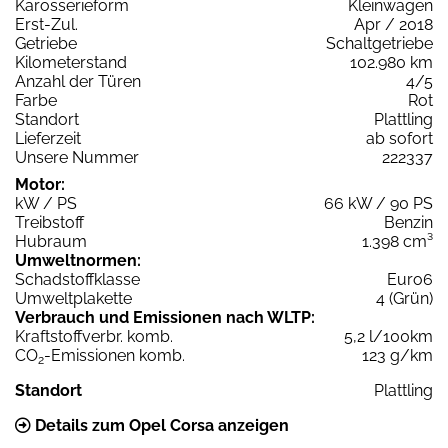
Karosserieform
Kleinwagen
Erst-Zul.
Apr / 2018
Getriebe
Schaltgetriebe
Kilometerstand
102.980 km
Anzahl der Türen
4/5
Farbe
Rot
Standort
Plattling
Lieferzeit
ab sofort
Unsere Nummer
222337
Motor:
kW / PS
66 kW / 90 PS
Treibstoff
Benzin
Hubraum
1.398 cm³
Umweltnormen:
Schadstoffklasse
Euro6
Umweltplakette
4 (Grün)
Verbrauch und Emissionen nach WLTP:
Kraftstoffverbr. komb.
5,2 l/100km
CO
-Emissionen komb.
123 g/km
2
Standort
Plattling
Details zum Opel Corsa anzeigen