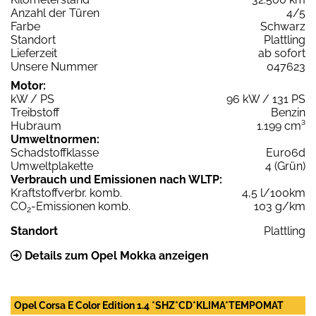
Anzahl der Türen
4/5
Farbe
Schwarz
Standort
Plattling
Lieferzeit
ab sofort
Unsere Nummer
047623
Motor:
kW / PS
96 kW / 131 PS
Treibstoff
Benzin
Hubraum
1.199 cm³
Umweltnormen:
Schadstoffklasse
Euro6d
Umweltplakette
4 (Grün)
Verbrauch und Emissionen nach WLTP:
Kraftstoffverbr. komb.
4,5 l/100km
CO
-Emissionen komb.
103 g/km
2
Standort
Plattling
Details zum Opel Mokka anzeigen
Opel Corsa E Color Edition 1.4 *SHZ*CD*KLIMA*TEMPOMAT