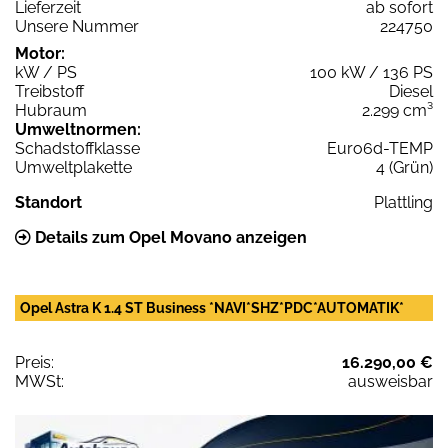
Lieferzeit
ab sofort
Unsere Nummer
224750
Motor:
kW / PS
100 kW / 136 PS
Treibstoff
Diesel
Hubraum
2.299 cm³
Umweltnormen:
Schadstoffklasse
Euro6d-TEMP
Umweltplakette
4 (Grün)
Standort
Plattling
Details zum Opel Movano anzeigen
Opel Astra K 1.4 ST Business *NAVI*SHZ*PDC*AUTOMATIK*
Preis:
16.290,00 €
MWSt:
ausweisbar