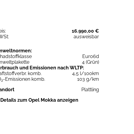
eis:
16.990,00 €
WSt:
ausweisbar
mweltnormen:
hadstoffklasse
Euro6d
weltplakette
4 (Grün)
rbrauch und Emissionen nach WLTP:
aftstoffverbr. komb.
4,5 l/100km
O
-Emissionen komb.
103 g/km
2
andort
Plattling
Details zum Opel Mokka anzeigen