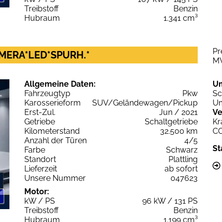
Treibstoff
Benzin
Hubraum
1.341 cm³
Pr
AMERA*LED*SPURH.*
M
Allgemeine Daten:
U
Fahrzeugtyp
Pkw
Sc
Karosserieform
SUV/Geländewagen/Pickup
Um
Erst-Zul.
Jun / 2021
Ve
Getriebe
Schaltgetriebe
Kr
Kilometerstand
32.500 km
C
Anzahl der Türen
4/5
St
Farbe
Schwarz
Standort
Plattling
Lieferzeit
ab sofort
Unsere Nummer
047623
Motor:
kW / PS
96 kW / 131 PS
Treibstoff
Benzin
Hubraum
1.199 cm³