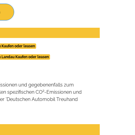
n
u Kaufen oder leasen
n Landau Kaufen oder leasen
ssionen und gegebenenfalls zum
2
llen spezifischen CO
-Emissionen und
 der 'Deutschen Automobil Treuhand