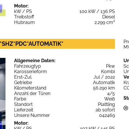
Motor:
kW / PS
100 kW / 136 PS
Treibstoff
Diesel
Hubraum
2.299 cm³
Pr
AVI*SHZ*PDC*AUTOMATIK*
M
Allgemeine Daten:
U
Fahrzeugtyp
Pkw
Sc
Karosserieform
Kombi
Um
Erst-Zul.
Jul / 2022
Ve
Getriebe
Automatik
Kr
Kilometerstand
56.290 km
C
Anzahl der Türen
4/5
St
Farbe
Weiß
Standort
Plattling
Lieferzeit
ab sofort
Unsere Nummer
042469
Motor:
kW / PS
107 kW / 145 PS