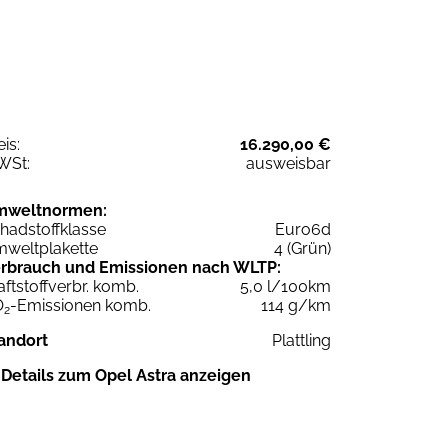
eis:
16.290,00 €
WSt:
ausweisbar
mweltnormen:
hadstoffklasse
Euro6d
weltplakette
4 (Grün)
rbrauch und Emissionen nach WLTP:
aftstoffverbr. komb.
5,0 l/100km
O
-Emissionen komb.
114 g/km
2
andort
Plattling
Details zum Opel Astra anzeigen