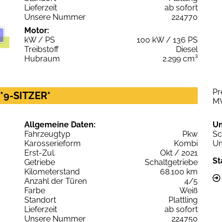
Lieferzeit
ab sofort
Unsere Nummer
224770
Motor:
kW / PS
100 kW / 136 PS
Treibstoff
Diesel
Hubraum
2.299 cm³
Pr
 *9-SITZER*
M
Allgemeine Daten:
U
Fahrzeugtyp
Pkw
Sc
Karosserieform
Kombi
Um
Erst-Zul.
Okt / 2021
St
Getriebe
Schaltgetriebe
Kilometerstand
68.100 km
Anzahl der Türen
4/5
Farbe
Weiß
Standort
Plattling
Lieferzeit
ab sofort
Unsere Nummer
224750