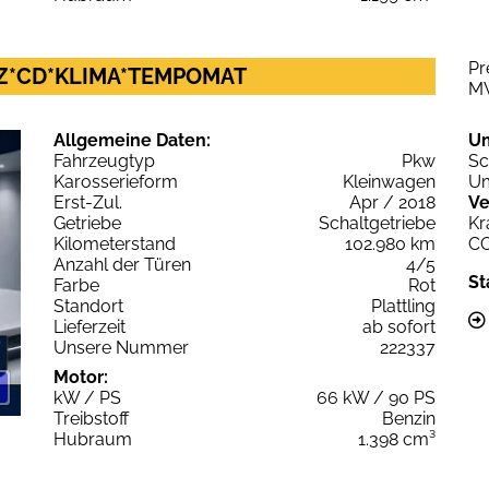
Pr
*SHZ*CD*KLIMA*TEMPOMAT
M
Allgemeine Daten:
U
Fahrzeugtyp
Pkw
Sc
Karosserieform
Kleinwagen
Um
Erst-Zul.
Apr / 2018
Ve
Getriebe
Schaltgetriebe
Kr
Kilometerstand
102.980 km
C
Anzahl der Türen
4/5
St
Farbe
Rot
Standort
Plattling
Lieferzeit
ab sofort
Unsere Nummer
222337
Motor:
kW / PS
66 kW / 90 PS
Treibstoff
Benzin
Hubraum
1.398 cm³