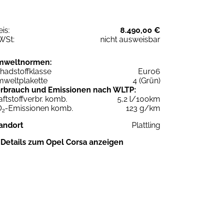
eis:
8.490,00 €
WSt:
nicht ausweisbar
mweltnormen:
hadstoffklasse
Euro6
weltplakette
4 (Grün)
rbrauch und Emissionen nach WLTP:
aftstoffverbr. komb.
5,2 l/100km
O
-Emissionen komb.
123 g/km
2
andort
Plattling
Details zum Opel Corsa anzeigen