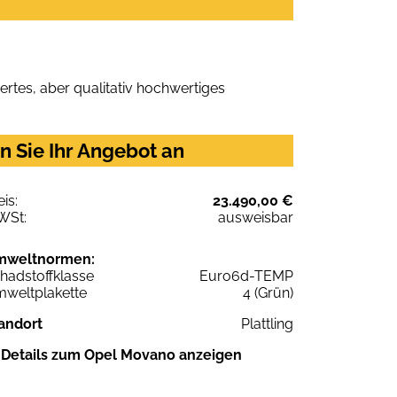
rtes, aber qualitativ hochwertiges
n Sie Ihr Angebot an
eis:
23.490,00 €
WSt:
ausweisbar
mweltnormen:
hadstoffklasse
Euro6d-TEMP
weltplakette
4 (Grün)
andort
Plattling
Details zum Opel Movano anzeigen