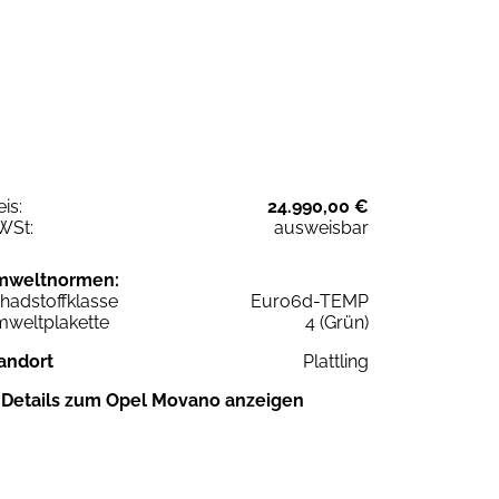
eis:
24.990,00 €
WSt:
ausweisbar
mweltnormen:
hadstoffklasse
Euro6d-TEMP
weltplakette
4 (Grün)
andort
Plattling
Details zum Opel Movano anzeigen