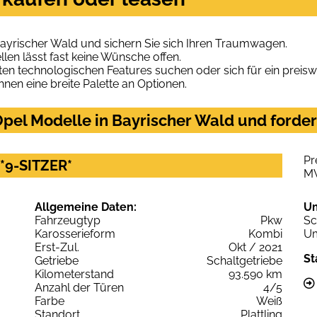
ayrischer Wald und sichern Sie sich Ihren Traumwagen.
len lässt fast keine Wünsche offen.
en technologischen Features suchen oder sich für ein preiswe
hnen eine breite Palette an Optionen.
pel Modelle in Bayrischer Wald und forder
Pr
 *9-SITZER*
M
Allgemeine Daten:
U
Fahrzeugtyp
Pkw
Sc
Karosserieform
Kombi
Um
Erst-Zul.
Okt / 2021
St
Getriebe
Schaltgetriebe
Kilometerstand
93.590 km
Anzahl der Türen
4/5
Farbe
Weiß
Standort
Plattling