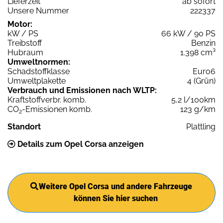
Lieferzeit
ab sofort
Unsere Nummer
222337
Motor:
kW / PS
66 kW / 90 PS
Treibstoff
Benzin
Hubraum
1.398 cm³
Umweltnormen:
Schadstoffklasse
Euro6
Umweltplakette
4 (Grün)
Verbrauch und Emissionen nach WLTP:
Kraftstoffverbr. komb.
5,2 l/100km
CO
-Emissionen komb.
123 g/km
2
Standort
Plattling
Details zum Opel Corsa anzeigen
Weitere Opel Corsa und andere Fahrzeuge
können Sie hier suchen