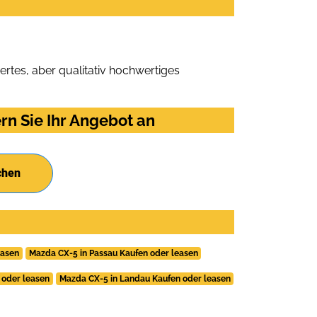
rtes, aber qualitativ hochwertiges
rn Sie Ihr Angebot an
chen
easen
Mazda CX-5 in Passau Kaufen oder leasen
 oder leasen
Mazda CX-5 in Landau Kaufen oder leasen