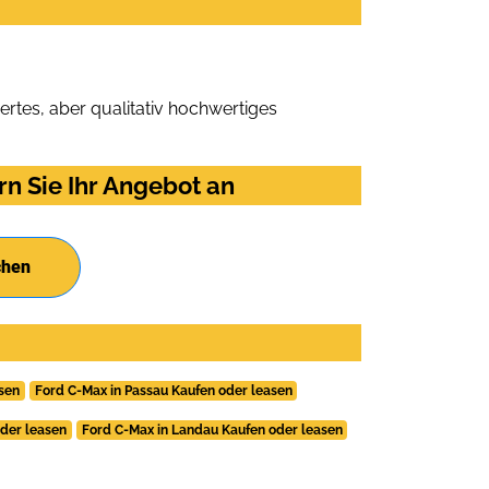
rtes, aber qualitativ hochwertiges
n Sie Ihr Angebot an
chen
sen
Ford C-Max in Passau Kaufen oder leasen
oder leasen
Ford C-Max in Landau Kaufen oder leasen