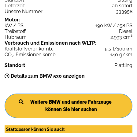
Lieferzeit
ab sofort
Unsere Nummer
333958
Motor:
kW / PS
190 kW / 258 PS
Treibstoff
Diesel
Hubraum
2.993 cm³
Verbrauch und Emissionen nach WLTP:
Kraftstoffverbr. komb.
5,3 l/100km
CO
-Emissionen komb.
140 g/km
2
Standort
Plattling
Details zum BMW 530 anzeigen
Weitere BMW und andere Fahrzeuge
können Sie hier suchen
Stattdessen können Sie auch: