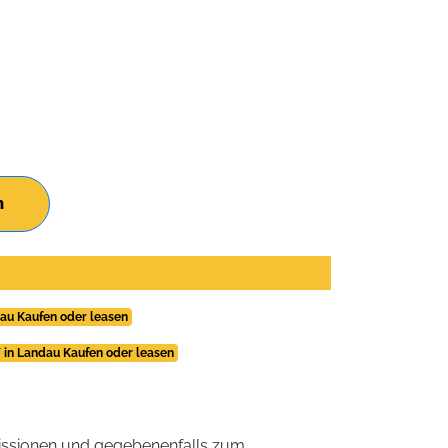
n
au Kaufen oder leasen
in Landau Kaufen oder leasen
ssionen und gegebenenfalls zum