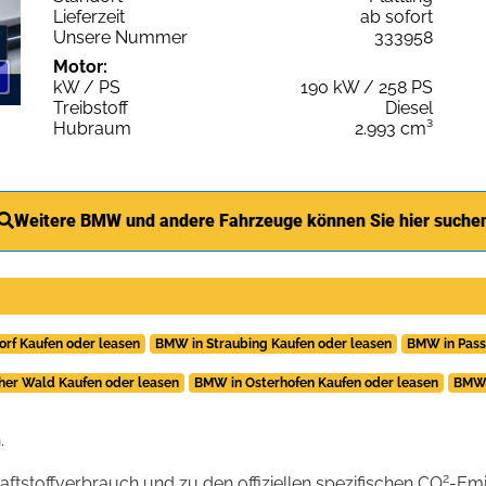
Lieferzeit
ab sofort
Unsere Nummer
333958
Motor:
kW / PS
190 kW / 258 PS
Treibstoff
Diesel
Hubraum
2.993 cm³
Weitere BMW und andere Fahrzeuge können Sie hier suche
rf Kaufen oder leasen
BMW in Straubing Kaufen oder leasen
BMW in Pass
her Wald Kaufen oder leasen
BMW in Osterhofen Kaufen oder leasen
BMW 
.
2
raftstoffverbrauch und zu den offiziellen spezifischen CO
-Emi