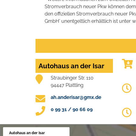
Stromverbrauch neuer Pkw können dem 'Lei
den offiziellen Stromverbrauch neuer P
GmbH' unentgeltlich erhältlich ist unter 
Autohaus an der Isar
Straubinger Str. 110
94447 Plattling
ah.anderisar@gmx.de
0 99 31 / 90 66 09
Autohaus an der Isar