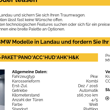
Landau und sichern Sie sich Ihren Traumwagen.
len lässt fast keine Wünsche offen.
en technologischen Features suchen oder sich für ein preiswe
hnen eine breite Palette an Optionen.
MW Modelle in Landau und fordern Sie Ihr
Pr
M-PAKET*PANO*ACC*HUD*AHK*H&K
M
Allgemeine Daten:
Ve
Fahrzeugtyp
Pkw
Kr
Karosserieform
Kombi
C
Erst-Zul.
Dez / 2016
St
Getriebe
Automatik
Kilometerstand
166.700 km
Anzahl der Türen
4/5
Farbe
Weiß
Standort
Plattling