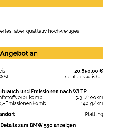
rtes, aber qualitativ hochwertiges
 Angebot an
eis:
20.890,00 €
WSt:
nicht ausweisbar
rbrauch und Emissionen nach WLTP:
aftstoffverbr. komb.
5,3 l/100km
O
-Emissionen komb.
140 g/km
2
andort
Plattling
Details zum BMW 530 anzeigen