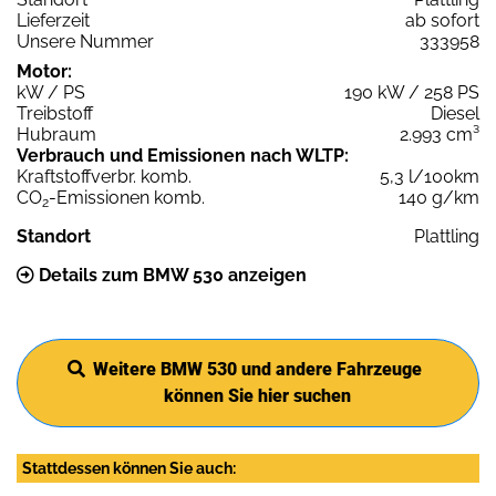
Lieferzeit
ab sofort
Unsere Nummer
333958
Motor:
kW / PS
190 kW / 258 PS
Treibstoff
Diesel
Hubraum
2.993 cm³
Verbrauch und Emissionen nach WLTP:
Kraftstoffverbr. komb.
5,3 l/100km
CO
-Emissionen komb.
140 g/km
2
Standort
Plattling
Details zum BMW 530 anzeigen
Weitere BMW 530 und andere Fahrzeuge
können Sie hier suchen
Stattdessen können Sie auch: