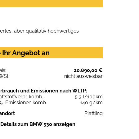
rtes, aber qualitativ hochwertiges
 Ihr Angebot an
eis:
20.890,00 €
WSt:
nicht ausweisbar
rbrauch und Emissionen nach WLTP:
aftstoffverbr. komb.
5,3 l/100km
O
-Emissionen komb.
140 g/km
2
andort
Plattling
Details zum BMW 530 anzeigen