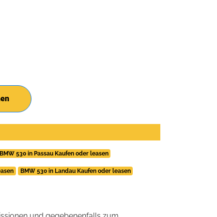
hen
BMW 530 in Passau Kaufen oder leasen
easen
BMW 530 in Landau Kaufen oder leasen
ssionen und gegebenenfalls zum