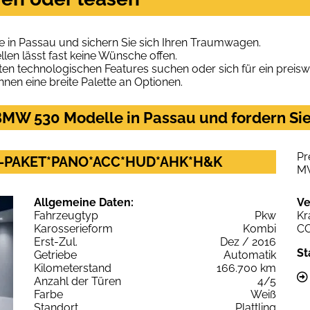
in Passau und sichern Sie sich Ihren Traumwagen.
len lässt fast keine Wünsche offen.
en technologischen Features suchen oder sich für ein preiswe
hnen eine breite Palette an Optionen.
MW 530 Modelle in Passau und fordern Sie
Pr
M-PAKET*PANO*ACC*HUD*AHK*H&K
M
Allgemeine Daten:
Ve
Fahrzeugtyp
Pkw
Kr
Karosserieform
Kombi
C
Erst-Zul.
Dez / 2016
St
Getriebe
Automatik
Kilometerstand
166.700 km
Anzahl der Türen
4/5
Farbe
Weiß
Standort
Plattling