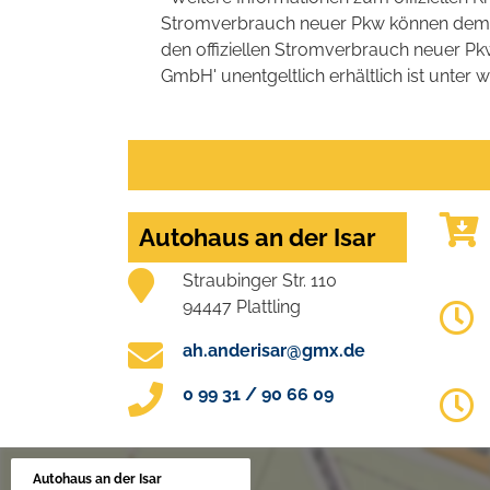
Stromverbrauch neuer Pkw können dem 'Lei
den offiziellen Stromverbrauch neuer P
GmbH' unentgeltlich erhältlich ist unter 
Autohaus an der Isar
Straubinger Str. 110
94447 Plattling
ah.anderisar@gmx.de
0 99 31 / 90 66 09
Autohaus an der Isar