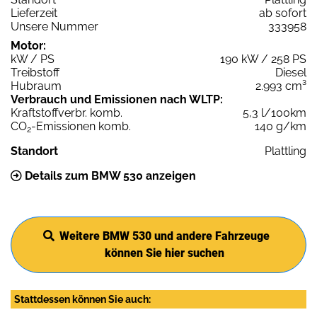
Lieferzeit
ab sofort
Unsere Nummer
333958
Motor:
kW / PS
190 kW / 258 PS
Treibstoff
Diesel
Hubraum
2.993 cm³
Verbrauch und Emissionen nach WLTP:
Kraftstoffverbr. komb.
5,3 l/100km
CO
-Emissionen komb.
140 g/km
2
Standort
Plattling
Details zum BMW 530 anzeigen
Weitere BMW 530 und andere Fahrzeuge
können Sie hier suchen
Stattdessen können Sie auch: