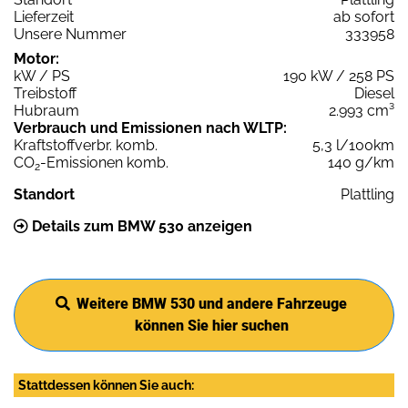
Lieferzeit
ab sofort
Unsere Nummer
333958
Motor:
kW / PS
190 kW / 258 PS
Treibstoff
Diesel
Hubraum
2.993 cm³
Verbrauch und Emissionen nach WLTP:
Kraftstoffverbr. komb.
5,3 l/100km
CO
-Emissionen komb.
140 g/km
2
Standort
Plattling
Details zum BMW 530 anzeigen
Weitere BMW 530 und andere Fahrzeuge
können Sie hier suchen
Stattdessen können Sie auch: