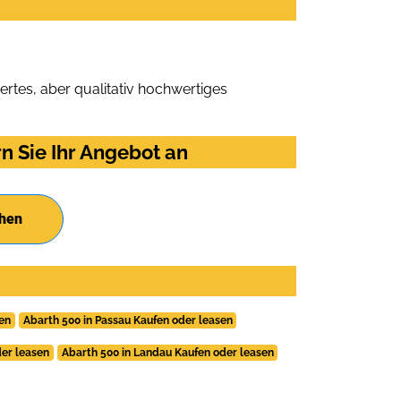
rtes, aber qualitativ hochwertiges
n Sie Ihr Angebot an
chen
sen
Abarth 500 in Passau Kaufen oder leasen
der leasen
Abarth 500 in Landau Kaufen oder leasen