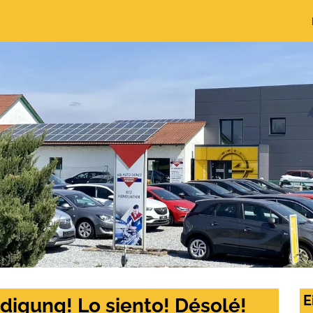
E
digung! Lo siento! Désolé!