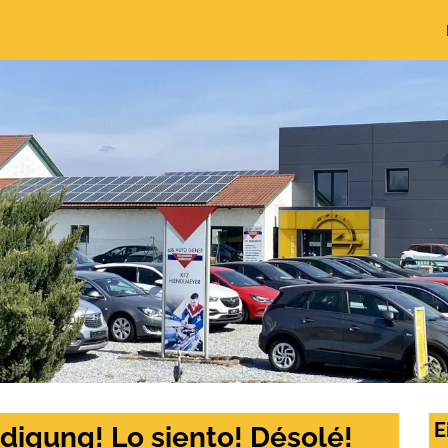
E
digung! Lo siento! Désolé!