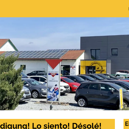
E
digung! Lo siento! Désolé!