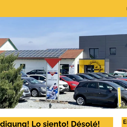
E
digung! Lo siento! Désolé!