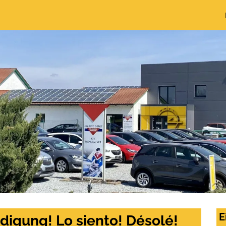
E
digung! Lo siento! Désolé!